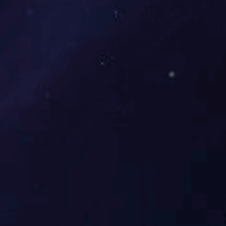
工控机系列