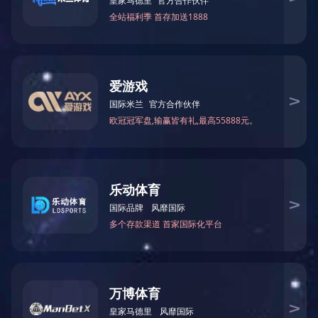
Wide ran
运特贸易 
乐竞官网-乐