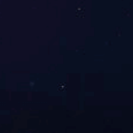
乐竞官网-乐竞（中国）一站式体育服务