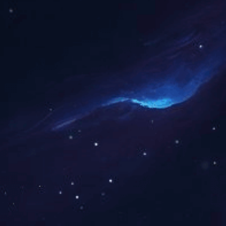
热线：
务
400-026-7588
手机：0769-89789800
邮箱：sales@udkpofb.com
网址：udkpofb.com
地址：
广东省东莞市厚街镇东顺路4号110室