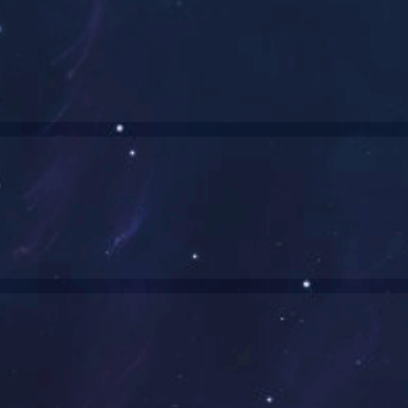
服务
机器人周边
旋转/摆动
半导体晶圆搬运
荣誉资质
团队风采
乐竞官网-乐竞
国）一站式体育
关于我们
ABOUT US