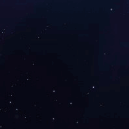
地址：
广东省东莞市厚街镇东顺路4号110室
运特乐竞官网
产品分类
解决
乐竞官网-乐竞（中国）一站式体育服务