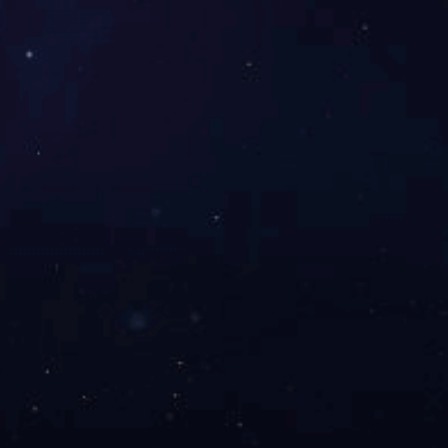
电话：
400-026-7588
方案
生产设备
新闻资讯
关于运
网站地图
乐竞官网-乐竞（中国）一站式体育服
友情链接：