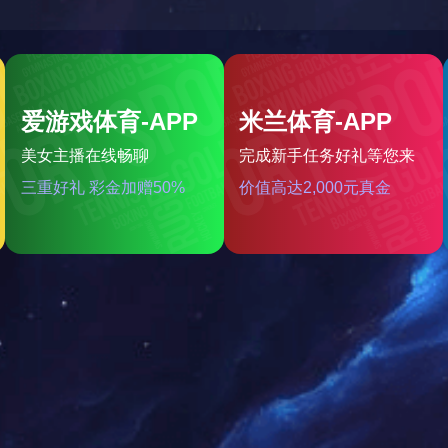
入运特网站
（中国）一站式体育服务 ，是一家以日本技术为后盾，集生产、设计、
致力于为客户的产品提供更大的附加价值！真诚与各界朋友开展交流和亲
乐竞官网
育服