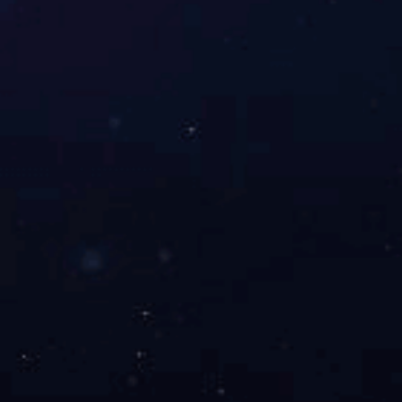
地址：
广东省东莞市厚街镇东顺路4号110室
运特乐竞官网
产品分类
解决方案
乐竞官网-乐竞（中国）一站式体育服务
网