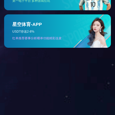
工控机解决方案