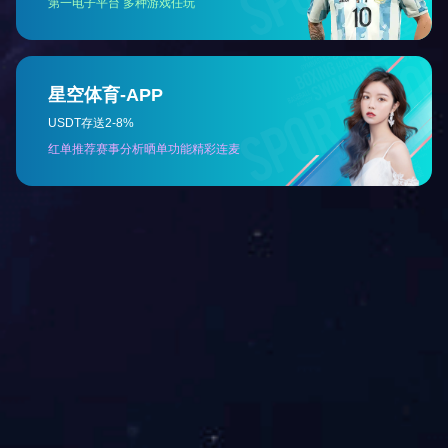
工控机解决方案
地址：
广东省东莞市厚街镇东顺路4号110室