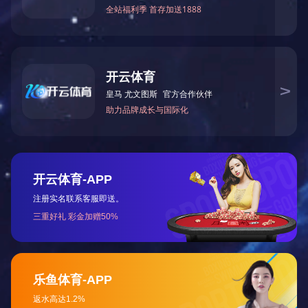
机器人周边产品
产品推荐
精密自动化设备
精密自动化设备