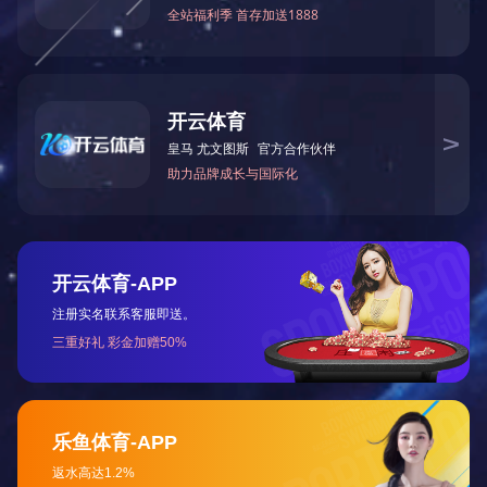
机器人周边产品
产品推荐
精密自动化设备
精密自动化设备