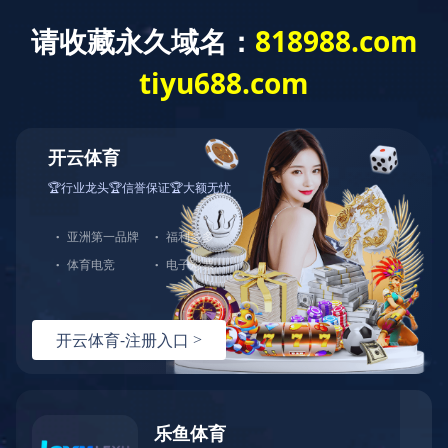
乐竞官网
乐竞官网-乐竞（中国）
Yunte Trading (Dongguan) Co.,